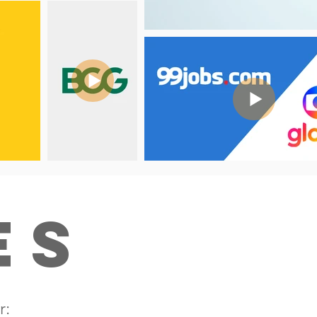
es
r: